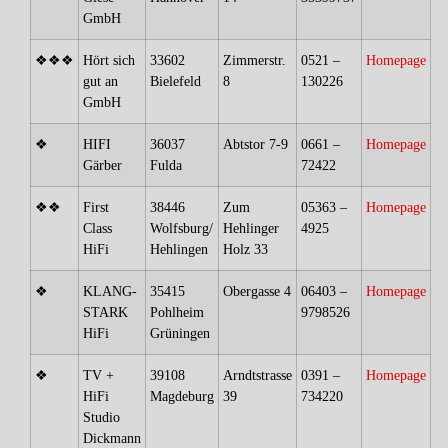
GmbH
❖❖❖
Hört sich
33602
Zimmerstr.
0521 –
Homepage
gut an
Bielefeld
8
130226
GmbH
❖
HIFI
36037
Abtstor 7-9
0661 –
Homepage
Gärber
Fulda
72422
❖❖
First
38446
Zum
05363 –
Homepage
Class
Wolfsburg/
Hehlinger
4925
HiFi
Hehlingen
Holz 33
❖
KLANG-
35415
Obergasse 4
06403 –
Homepage
STARK
Pohlheim
9798526
HiFi
Grüningen
❖
TV +
39108
Arndtstrasse
0391 –
Homepage
HiFi
Magdeburg
39
734220
Studio
Dickmann