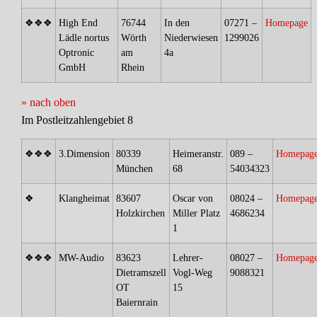
❖❖❖
High End
76744
In den
07271 –
Homepage
Lädle nortus
Wörth
Niederwiesen
1299026
Optronic
am
4a
GmbH
Rhein
» nach oben
Im Postleitzahlengebiet 8
❖❖❖
3.Dimension
80339
Heimeranstr.
089 –
Homepag
München
68
54034323
❖
Klangheimat
83607
Oscar von
08024 –
Homepag
Holzkirchen
Miller Platz
4686234
1
❖❖❖
MW-Audio
83623
Lehrer-
08027 –
Homepag
Dietramszell
Vogl-Weg
9088321
OT
15
Baiernrain