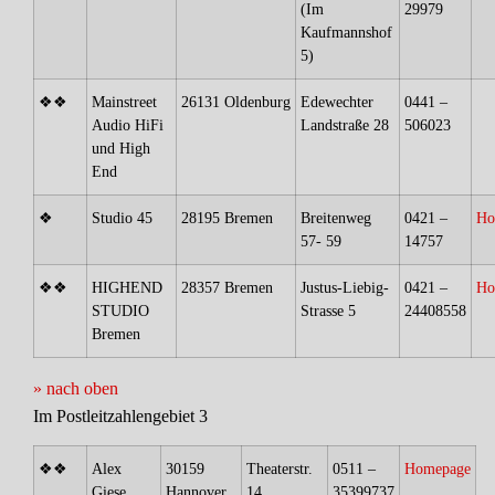
(Im
29979
Kaufmannshof
5)
❖❖
Mainstreet
26131 Oldenburg
Edewechter
0441 –
Audio HiFi
Landstraße 28
506023
und High
End
❖
Studio 45
28195 Bremen
Breitenweg
0421 –
Ho
57- 59
14757
❖❖
HIGHEND
28357 Bremen
Justus-Liebig-
0421 –
Ho
STUDIO
Strasse 5
24408558
Bremen
» nach oben
Im Postleitzahlengebiet 3
❖❖
Alex
30159
Theaterstr.
0511 –
Homepage
Giese
Hannover
14
35399737