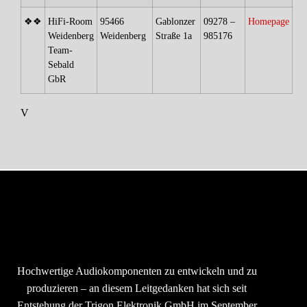
❖❖
HiFi-Room
95466
Gablonzer
09278 –
Homepage
Weidenberg
Weidenberg
Straße 1a
985176
Team-
Sebald
GbR
V
Hochwertige Audiokomponenten zu entwickeln und zu
produzieren – an diesem Leitgedanken hat sich seit
Entstehung der Trigon Elektronik GmbH im September