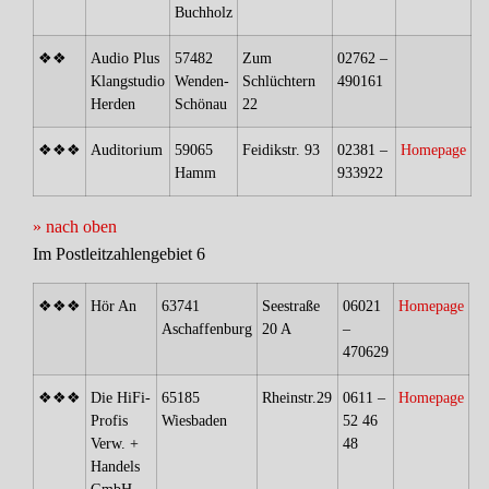
Buchholz
❖❖
Audio Plus
57482
Zum
02762 –
Klangstudio
Wenden-
Schlüchtern
490161
Herden
Schönau
22
❖❖❖
Auditorium
59065
Feidikstr. 93
02381 –
Homepage
Hamm
933922
» nach oben
Im Postleitzahlengebiet 6
❖❖❖
Hör An
63741
Seestraße
06021
Homepage
Aschaffenburg
20 A
–
470629
❖❖❖
Die HiFi-
65185
Rheinstr.29
0611 –
Homepage
Profis
Wiesbaden
52 46
Verw. +
48
Handels