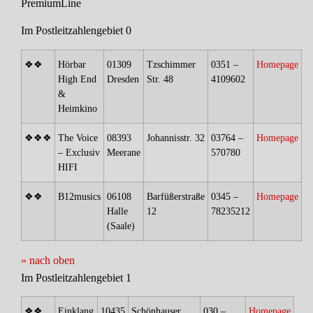
PremiumLine
Im Postleitzahlengebiet 0
❖❖
Hörbar
01309
Tzschimmer
0351 –
Homepage
High End
Dresden
Str. 48
4109602
&
Heimkino
❖❖❖
The Voice
08393
Johannisstr. 32
03764 –
Homepage
– Exclusiv
Meerane
570780
HIFI
❖❖
B12musics
06108
Barfüßerstraße
0345 –
Homepage
Halle
12
78235212
(Saale)
» nach oben
Im Postleitzahlengebiet 1
❖❖
Einklang
10435
Schönhauser
030 –
Homepage