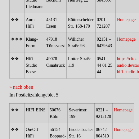
Studio
Bochum
Hellweg 22
3849697
Liedmann
❖❖
Aura
45131
Rüttenscheider
0201 –
Homepage
HiFi
Essen
Str. 168-170
721207
❖❖❖
Klang-
47918
Willicher
02151 –
Homepage
Form
Tönisvorst
Straße 93
6439543
❖❖
Hifi
49078
Lotter Straße
0541 –
https://cito-
Studio
Osnabrück
119
44 01 25
audio.de/star
Bosse
44
hifi-studio-b
» nach oben
Im Postleitzahlengebiet 5
❖❖
HIFI EINS
50676
Severinstr.
0221 –
Homepage
Köln
199
9212120
❖❖
On/Off
56154
Brodenbacher
06742 –
Homepage
HiFi
Boppard-
Str. 16
804510