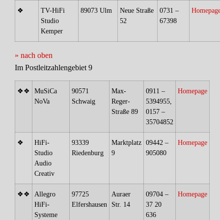
❖
TV-HiFi
89073 Ulm
Neue Straße
0731 –
Homepag
Studio
52
67398
Kemper
» nach oben
Im Postleitzahlengebiet 9
❖❖
MuSiCa
90571
Max-
0911 –
Homepage
NoVa
Schwaig
Reger-
5394955,
Straße 89
0157 –
35704852
❖
HiFi-
93339
Marktplatz
09442 –
Homepage
Studio
Riedenburg
9
905080
Audio
Creativ
❖❖
Allegro
97725
Auraer
09704 –
Homepage
HiFi-
Elfershausen
Str. 14
37 20
Systeme
636