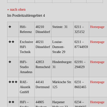
» nach oben
Im Postleitzahlengebiet 4
❖
Hifi-
40210
Steinstr. 31
0211 –
Homepage
Referenz
Düsseldorf
325152
❖❖
Exclusive
40211
Louise-
0211 –
Homepage
HiFi
Düsseldorf
Dumont-
87744959
Technik
Straße 29
❖
HiFi-
42853
Hindenburgstr.
02191 –
Homepage
Studio
Remscheid
31
294029
Amadeus
❖❖❖
RAE-
44141
Märkische Str.
0231 –
Homepage
Akustik
Dortmund
125
8602465
GmbH
❖❖
HiFi –
44805
Harpener
0234 –
Homepage