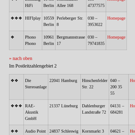
HiFi
Berlin
Allee 168
47377575
❖❖❖
HIFIplay
10559
Perleberger Str.
030 –
Homepage
Berlin
8
3953022
❖
Phono
10961
Bergmannstrasse
030 –
Homepage
Phono
Berlin
17
79741835
» nach oben
Im Postleitzahlengebiet 2
❖❖
Die
22041 Hamburg
Hinschenfelder
040 –
Ho
Stereoanlage
Str. 22
200 35
55
❖❖❖
RAE-
21337 Lüneburg
Dahlenburger
04131 –
Ho
Akustik
Landstraße 72
684281
GmbH
❖❖
Audio Point
24837 Schleswig
Kornmarkt 3
04621 –
Ho