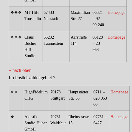
GmbH
❖❖❖
MT HiFi
67433
Maximilian
06321
Homepage
Tonstudio
Neustadt
Str. 27
– 92
99 240
❖❖❖
Claus
65232
Aarstraße
06128
Homepage
Bücher
Taunusstein
114
– 23
Hifi
968
Studio
» nach oben
Im Postleitzahlengebiet 7
❖❖
HighFidelium
70178
Hauptstätter
0711 –
Homepage
OHG
Stuttgart
Str. 58
620 053
00
❖
Akustik
79761
Rheinstrasse
07751 –
Homepage
Studio Huber
Waldshut
15
6427
GmbH