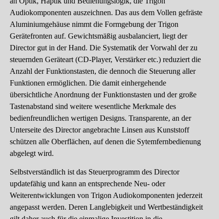
an Optik, Haptik und Bedienungslogik, die Trigon
Audiokomponenten auszeichnen. Das aus dem Vollen gefräste
Aluminiumgehäuse nimmt die Formgebung der Trigon
Gerätefronten auf. Gewichtsmäßig ausbalanciert, liegt der
Director gut in der Hand. Die Systematik der Vorwahl der zu
steuernden Geräteart (CD-Player, Verstärker etc.) reduziert die
Anzahl der Funktionstasten, die dennoch die Steuerung aller
Funktionen ermöglichen. Die damit einhergehende
übersichtliche Anordnung der Funktionstasten und der große
Tastenabstand sind weitere wesentliche Merkmale des
bedienfreundlichen wertigen Designs. Transparente, an der
Unterseite des Director angebrachte Linsen aus Kunststoff
schützen alle Oberflächen, auf denen die Sytemfernbedienung
abgelegt wird.
Selbstverständlich ist das Steuerprogramm des Director
updatefähig und kann an entsprechende Neu- oder
Weiterentwicklungen von Trigon Audiokomponenten jederzeit
angepasst werden. Deren Langlebigkeit und Wertbeständigkeit
gilt daher auch für die einmalige Investition in die