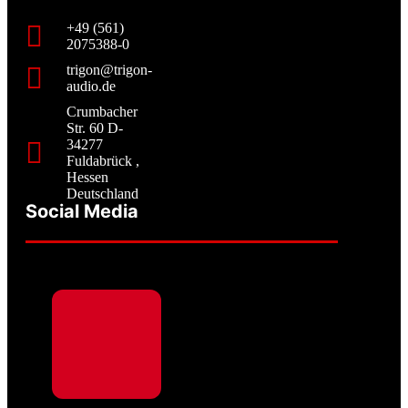
+49 (561)
2075388-0
trigon@trigon-
audio.de
Crumbacher
Str. 60 D-
34277
Fuldabrück ,
Hessen
Deutschland
Social Media