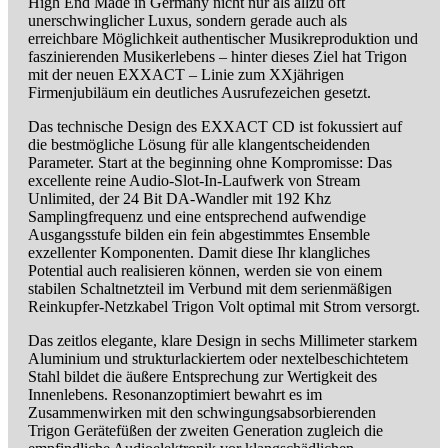
High End Made in Germany nicht nur als allzu oft
unerschwinglicher Luxus, sondern gerade auch als
erreichbare Möglichkeit authentischer Musikreproduktion und
faszinierenden Musikerlebens – hinter dieses Ziel hat Trigon
mit der neuen EXXACT – Linie zum XXjährigen
Firmenjubiläum ein deutliches Ausrufezeichen gesetzt.
Das technische Design des EXXACT CD ist fokussiert auf
die bestmögliche Lösung für alle klangentscheidenden
Parameter. Start at the beginning ohne Kompromisse: Das
excellente reine Audio-Slot-In-Laufwerk von Stream
Unlimited, der 24 Bit DA-Wandler mit 192 Khz
Samplingfrequenz und eine entsprechend aufwendige
Ausgangsstufe bilden ein fein abgestimmtes Ensemble
exzellenter Komponenten. Damit diese Ihr klangliches
Potential auch realisieren können, werden sie von einem
stabilen Schaltnetzteil im Verbund mit dem serienmäßigen
Reinkupfer-Netzkabel Trigon Volt optimal mit Strom versorgt.
Das zeitlos elegante, klare Design in sechs Millimeter starkem
Aluminium und strukturlackiertem oder nextelbeschichtetem
Stahl bildet die äußere Entsprechung zur Wertigkeit des
Innenlebens. Resonanzoptimiert bewahrt es im
Zusammenwirken mit den schwingungsabsorbierenden
Trigon Gerätefüßen der zweiten Generation zugleich die