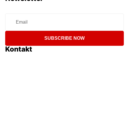
SUBSCRIBE NOW
Kontakt
+49 (561) 2075388-0
trigon@trigon-audio.de
Crumbacher Str. 60 D-34277 Fuldabrück , Hessen
Deutschland
Social Media