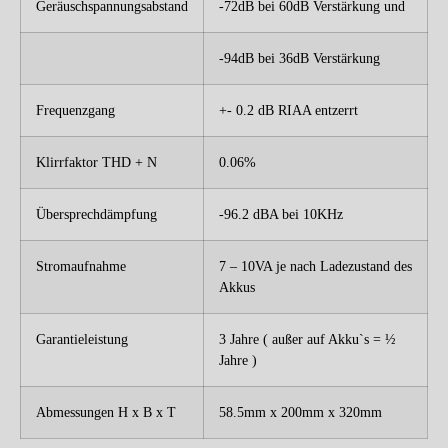
Geräuschspannungsabstand
-72dB bei 60dB Verstärkung und
-94dB bei 36dB Verstärkung
Frequenzgang
+- 0.2 dB RIAA entzerrt
Klirrfaktor THD + N
0.06%
Übersprechdämpfung
-96.2 dBA bei 10KHz
Stromaufnahme
7 – 10VA je nach Ladezustand des
Akkus
Garantieleistung
3 Jahre ( außer auf Akku`s = ½
Jahre )
Abmessungen H x B x T
58.5mm x 200mm x 320mm